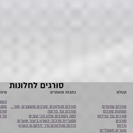
סורגים לחלונות
קטלוג
כתבות ומאמרים
שימו
הוסף
סורגים שקופים
סורגים מגולוונים ,סורגים מעוצבים ,סור...
מסגר
תמונות סורגים
סורגים נגד פריצה
סורג
סורגים נגד נפילות
למה הסורגים שלנו הכי טובים
על ס
סורגים
מסגריית מרכיבי השרון ביצור שערים
גדרות
גדרות מגולוונים גדר יהלום-מ השרון
שערים חשמליים