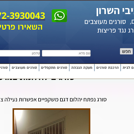
בי השרון
72-3930043
ם,
סורגים מעוצבים
השאירו פרטי
ג נגד פריצות
חפש
ם לבית
הרכבת סורגים
מעקה הגבהה
סורגים מתקפלים
סורגים מעוצבים
סורגי
סורגים לחלונות במרכ
סורג נפתח יהלום דגם משקפיים אפשרות נעילה צי