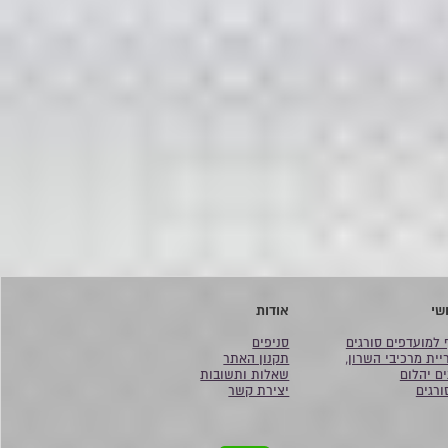
שי
אודות
 למועדפים סורגים
סניפים
יית מרכיבי השרון,
תקנון האתר
ים יהלום
שאלות ותשובות
ורגים
יצירת קשר