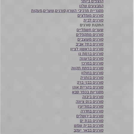
הנצפים ביותר
המבצעים שלנו
מסגריית מרכיבי השרון,סורגים,שערים,מעקות
סורגים מומלצים
סורגים לבית
התקנת סורגים
שערים חשמליים
סורגים מתקפלים
סורגים מעוצבים
סורגים בתל אביב
סורגים בראשון לציון
סורגים ברמת גן
סורגים ברעננה
סורגים במרכז
סורגים בפתח תקווה
סורגים בחולון
סורגים בנתניה
סורגים בבני ברק
סורגים בקריית אונו
מסגריות בכפר סבא
סורגים ביבנה
סורגים בנס ציונה
סורגים במודיעין
סורגים בחדרה
סורגים בירושלים
סורגים בבת ים
סורגים בבית שמש
סורגים בבאר יעקב