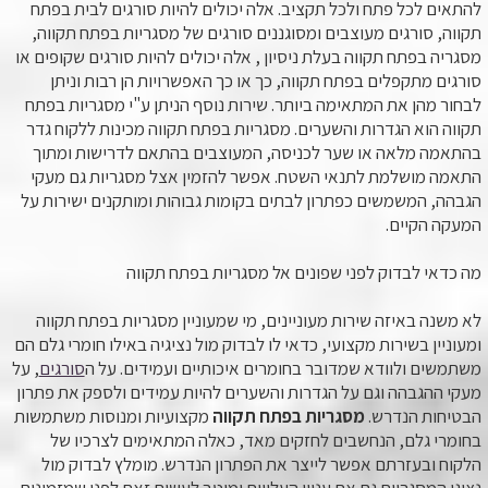
להתאים לכל פתח ולכל תקציב. אלה יכולים להיות סורגים לבית בפתח
תקווה, סורגים מעוצבים ומסוגננים סורגים של מסגריות בפתח תקווה,
מסגריה בפתח תקווה בעלת ניסיון , אלה יכולים להיות סורגים שקופים או
סורגים מתקפלים בפתח תקווה, כך או כך האפשרויות הן רבות וניתן
לבחור מהן את המתאימה ביותר. שירות נוסף הניתן ע"י מסגריות בפתח
תקווה הוא הגדרות והשערים. מסגריות בפתח תקווה מכינות ללקוח גדר
בהתאמה מלאה או שער לכניסה, המעוצבים בהתאם לדרישות ומתוך
התאמה מושלמת לתנאי השטח. אפשר להזמין אצל מסגריות גם מעקי
הגבהה, המשמשים כפתרון לבתים בקומות גבוהות ומותקנים ישירות על
המעקה הקיים.
מה כדאי לבדוק לפני שפונים אל מסגריות בפתח תקווה
לא משנה באיזה שירות מעוניינים, מי שמעוניין מסגריות בפתח תקווה
ומעוניין בשירות מקצועי, כדאי לו לבדוק מול נציגיה באילו חומרי גלם הם
משתמשים ולוודא שמדובר בחומרים איכותיים ועמידים. על ה
סורגים
, על
מעקי ההגבהה וגם על הגדרות והשערים להיות עמידים ולספק את פתרון
הבטיחות הנדרש.
מסגריות בפתח תקווה
מקצועיות ומנוסות משתמשות
בחומרי גלם, הנחשבים לחזקים מאד, כאלה המתאימים לצרכיו של
הלקוח ובעזרתם אפשר לייצר את הפתרון הנדרש. מומלץ לבדוק מול