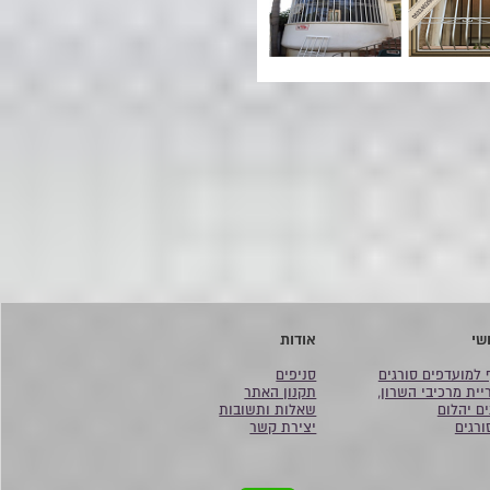
שי
אודות
 למועדפים סורגים
סניפים
יית מרכיבי השרון,
תקנון האתר
ים יהלום
שאלות ותשובות
ורגים
יצירת קשר