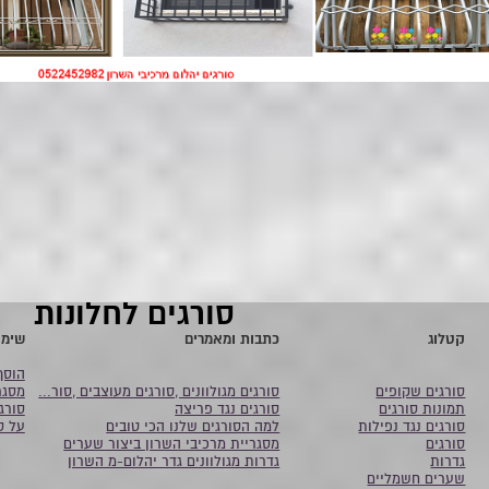
סורגים לחלונות
קטלוג
כתבות ומאמרים
שימו
הוסף
סורגים שקופים
סורגים מגולוונים ,סורגים מעוצבים ,סור...
מסגר
תמונות סורגים
סורגים נגד פריצה
סורג
סורגים נגד נפילות
למה הסורגים שלנו הכי טובים
על ס
סורגים
מסגריית מרכיבי השרון ביצור שערים
גדרות
גדרות מגולוונים גדר יהלום-מ השרון
שערים חשמליים