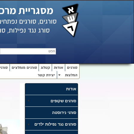
מסגריית מרכי
סורגים, סורגים נפתחי
סורג
נגד נפילות,
סור
חפש
סורגים
אודות
קטלוג
סורגים מומלצים
סורגי
המלצות
יצירת קשר
אודות
סורגים שקופים
סורגי נירוסטה
סורגים נגד נפילות ילדים