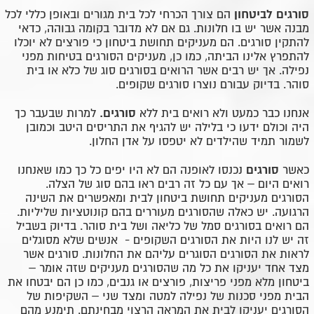
סורגים לביטחון
הם צורך הכרחי לכל בית מגורים ובאופן כללי לכל
מבנה אשר יש בו חלונות. גם אם לא מדובר בקומה גבוהה, כדאי
להתקין סורגים. הם מעניקים תחושת ביטחון כי פורצים לא יוכלו
להתפרץ אלינו הביתה, כמו כן, מעניקים הסורגים בטיחות מפני
נפילה. אך יש רבים אשר הרואים בסורגים סוג של כלא או בית
סוהר. בדיוק עבורם נוצרו סורגים שקופים.
סורגים.
אנחנו כבר כמעט ולא רואים בית ללא
למרות שבעבר כך
היה וכולם ידעו כי בלילה יש להגיף את התריסים היטב וכמובן
לשמור תמיד שהילדים לא יטפסו על אדן החלון.
סורגים
כאשר
נכנסו לאופנה הם לא היו יפים כל כך כמו שאנחנו
רואים היום – אך עם כל זה רבים ראו בהם סוג של הצלה.
הסורגים מעניקים תחושת ביטחון לבית ומאפשרים את השינה
הרגועה. יש כאלה שהסורגים מעוררים בהם קונוטציות שליליות.
הם רואים בסורגים סמל של כליאה ושל בית סוהר. בדיוק בשביל
זה יש לנו היות את הסורגים השקופים - אנשים שלא מסוגלים
לראות את הסורגים הסוגרים עליהם את החלונות. סורגים אשר
מצד אחד יעניקו את כל מה שהסורגים מעניקים שזה אומר –
ביטחון מלא מפני פריצות, פורצים או גנבים, כמו כן הם יבטחו את
הבית מפני סכנות של נפילה למטה ומצד שני – השקיפות של
הסורגים יעניקו לבית את המראה הרצוי מבחינתם. תימנע מהם