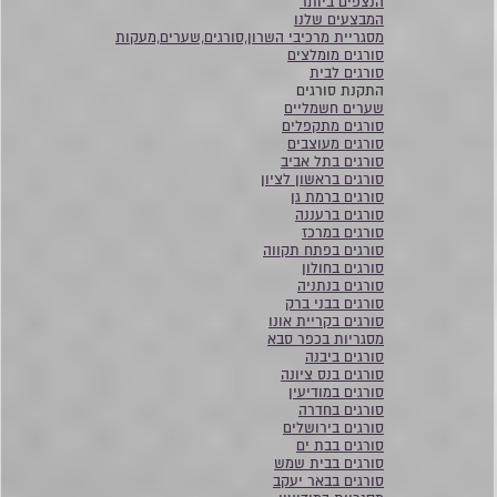
הנצפים ביותר
המבצעים שלנו
מסגריית מרכיבי השרון,סורגים,שערים,מעקות
סורגים מומלצים
סורגים לבית
התקנת סורגים
שערים חשמליים
סורגים מתקפלים
סורגים מעוצבים
סורגים בתל אביב
סורגים בראשון לציון
סורגים ברמת גן
סורגים ברעננה
סורגים במרכז
סורגים בפתח תקווה
סורגים בחולון
סורגים בנתניה
סורגים בבני ברק
סורגים בקריית אונו
מסגריות בכפר סבא
סורגים ביבנה
סורגים בנס ציונה
סורגים במודיעין
סורגים בחדרה
סורגים בירושלים
סורגים בבת ים
סורגים בבית שמש
סורגים בבאר יעקב