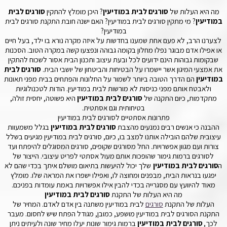
מה היא העלות של
סורגים לבית במודיעין
? היכן מומלץ להתקין
סורגים לבית
במודיעין
? מי מתקין סורגים לבית במודיעין? האם ישנה חובת התקנת סורגים לבית
במודיעין?
לצערנו הרב, לא פעם אחת שמענו בחדשות על איזה מקרה נורא בו ילד, בעל חיים
או אפילו אדם מבוגר נפלו מחלון בקומה גבוהה ונפצעו קשה במקרה הטוב. הסכנות
שבקומות גבוהות הינם ידועים לכל ובעת עיצוב ותכנון הבית אסור לשכוח להתקין
את אמצעי המיגון אשר יישמרו על הבטיחות והביטחון של יושבי הבית.
סורגים לבית
במודיעין
הם הדרך הטובה ביותר לשמור על החלונות והפתחים בבית מפני תאונות
ולאבטח אותם מפני כניסות לא מורשות לבית במודיעין. הודות לטכנולוגיות
מתקדמות, כיום התקנה של
סורגים לבית במודיעין
היא פשוטה, יחסית זולה,
בטיחותית וגם אסתטית.
פתרונות אסתטיים לסורגים לבית במודיעין
ההבנה כי אנשים רבים נמנעים מהצבת
סורגים לבית במודיעין
בגלל משמעוות
עיצובית שלהם הובילה אותנו למצב בו, כיום, סורגים לבית במודיעין מגיעים בשלל
צורות ועם מגוון אפשרויות. החל מסורגים שקופים, סורגים המסוגלים להיפתח ועד
לסורגים ברמות גימור שהופכות אותם מעול אסתטי לפריט עיצובי. הייצור של
ה
סורגים לבית במודיעין
שלך יכול להיעשות בתיאום מושלם איתך בכדי שהם לא
יפגעו בנראות הבית, מבפנים ומחוצה לו, ואפילו ישפרו את המראה שלו. מומלץ
מאוד להיוועץ עם מסגרייה בכדי להבין אילו אפשרויות באמת עומדות בפניכם.
מה היא העלות של התקנת
סורגים לבית במודיעין
העלות של התקנת
סורגים
לבית במודיעין משתנה בין אדם לאדם. המחיר של
התקנת הסורגים לבית במודיעין מושפע, כמובן, מגודל הפתח שיש לחסום. מעבר
לכך,
סורגים לבית במודיעין
ברמות גימור שונות יעלו מחיר שונה ולעיתים ניתן