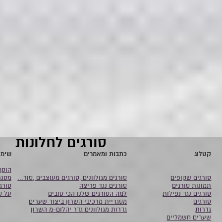
סורגים לחלונות
קטלוג
כתבות ומאמרים
שימו
הוסף
סורגים שקופים
סורגים מגולוונים ,סורגים מעוצבים ,סור...
מסגר
תמונות סורגים
סורגים נגד פריצה
סורג
סורגים נגד נפילות
למה הסורגים שלנו הכי טובים
על ס
סורגים
מסגריית מרכיבי השרון ביצור שערים
גדרות
גדרות מגולוונים גדר יהלום-מ השרון
שערים חשמליים