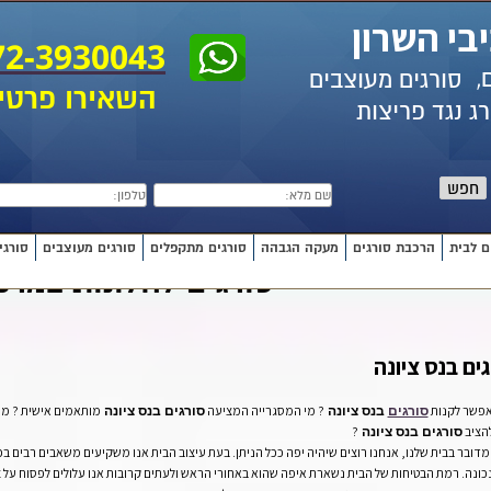
בי השרון
72-3930043
ם,
סורגים מעוצבים
השאירו פרטי
ג נגד פריצות
חפש
ם לבית
הרכבת סורגים
מעקה הגבהה
סורגים מתקפלים
סורגים מעוצבים
סורגי
סורגים לחלונות במרכ
ים בנס ציונה
אפשר לקנות
? מי המסגרייה המציעה
מותאמים אישית ? מה
סורגים
בנס ציונה
סורגים בנס ציונה
הציב
?
סורגים בנס ציונה
דובר בבית שלנו, אנחנו רוצים שיהיה יפה ככל הניתן. בעת עיצוב הבית אנו משקיעים משאבים רבים בכ
כונה. רמת הבטיחות של הבית נשארת איפה שהוא באחורי הראש ולעתים קרובות אנו עלולים לפסוח על צ