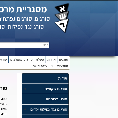
מסגריית מרכי
סורגים, סורגים נפתחי
סורג
נגד נפילות,
סור
חפש
סורגים
אודות
קטלוג
סורגים מומלצים
סורגי
המלצות
יצירת קשר
אודות
סורג
סורגים שקופים
איפה 
סורגי נירוסטה
כדאי ל
כאשר מ
סורגים נגד נפילות ילדים
תהיה נ