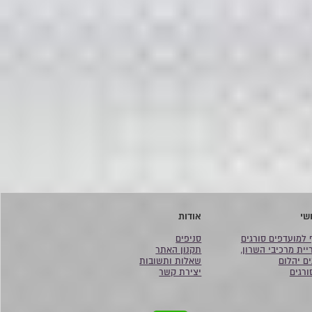
שי
אודות
 למועדפים סורגים
סניפים
יית מרכיבי השרון,
תקנון האתר
ים יהלום
שאלות ותשובות
ורגים
יצירת קשר