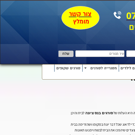
צור קשר
0
מומלץ
ם
ם לילדים
מסגרייה לסורגים
סורגים שקופים
ז
 היא העלות של
לבית והיכן
סורגים בנס ציונה
די לדאוג שכל דבר יונח במקומו ושהזרימה בבית
עדים שיהפכו את הבית לבטוח וימנעו תאונות