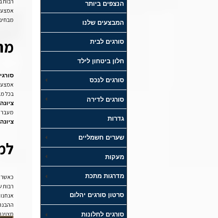
רבות ב
הנצפים ביותר
אמצעי 
מבחינה
המבצעים שלנו
מת
סורגים לבית
חלון ביטחון לילד
סורגי
סורגים לנכס
אמצעי 
בכל מב
סורגים לדירה
ציונה
מעבר 
גדרות
ציונה
שערים חשמליים
למה
מעקות
מדרגות מתכת
כאשר 
רבות ש
סרטון סורגים יהלום
אנחנו 
ההבנה 
מצוינת
סורגים לחלונות