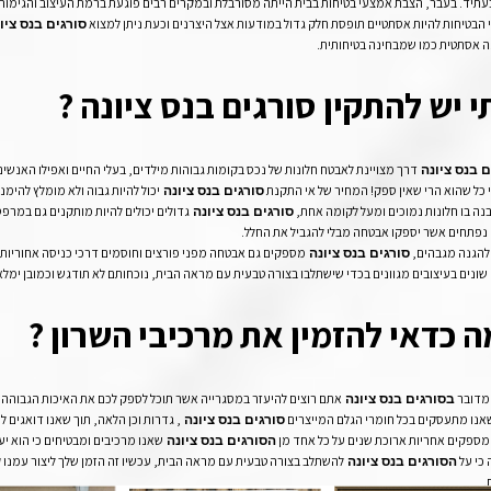
עתיד. בעבר, הצבת אמצעי בטיחות בבית הייתה מסורבלת ובמקרים רבים פוגעת ברמת העיצוב והגימור ש
הבטיחות להיות אסתטיים תופסת חלק גדול במודעות אצל היצרנים וכעת ניתן למצוא
סורגים בנס ציו
 אסתטית כמו שמבחינה בטיחותית.
י יש להתקין
סורגים בנס ציונה
?
דרך מצויינת לאבטח חלונות של נכס בקומות גבוהות מילדים, בעלי החיים ואפילו האנשי
ם בנס ציונה
כל שהוא הרי שאין ספק! המחיר של אי התקנת
יכול להיות גבוה ולא מומלץ להי
סורגים בנס ציונה
נה בו חלונות נמוכים ומעל לקומה אחת,
גדולים יכולים להיות מותקנים גם במרפס
סורגים בנס ציונה
נפתחים אשר יספקו אבטחה מבלי להגביל את החלל.
להגנה מגבהים,
מספקים גם אבטחה מפני פורצים וחוסמים דרכי כניסה אחוריות אל
סורגים בנס ציונה
שונים בעיצובים מגוונים בכדי שישתלבו בצורה טבעית עם מראה הבית, נוכחותם לא תודגש וכמובן ימלא
 כדאי להזמין את מרכיבי השרון ?
מדובר
אתם רוצים להיעזר במסגרייה אשר תוכל לספק לכם את האיכות הגבוהה בי
בסורגים בנס ציונה
אנו מתעסקים בכל חומרי הגלם המייצרים
, גדרות וכן הלאה, תוך שאנו דואגים 
סורגים בנס ציונה
מספקים אחריות ארוכת שנים על כל אחד מן
שאנו מרכיבים ומבטיחים כי הוא יע
הסורגים בנס ציונה
כי על
להשתלב בצורה טבעית עם מראה הבית, עכשיו זה הזמן שלך ליצור עמנו 
הסורגים בנס ציונה
.