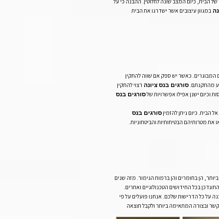
ל הבית, כיום המצב שונה לחלוטין. ההבנה כי על
במגוון עיצובים אשר ישדרגו את הבית
נה
ם המבוגרים. כאשר יש ספק אם שווה להתקין
מנע מהתקנתם.
רצוי להתקין
סורגים בנס ציונה
ות וכיום ישנן אפילו אפשרויות של
סורגים בנס
 הבית. כיום ניתן להזמין
סורגים בנס
ו את מטרותיהם הבטיחותיות והביטחוניות.
ותר, הן בחומרים והן ברמות הגימור. מזה שנים
להתעדכן בכל החידושים הטכנולוגיים ואחרים.
נה על כל הדרישות שלכם. אנחנו פועלים על פי
קשר ובצורה המתאימה ביותר ולקבל תוצאה