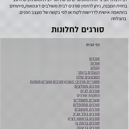
בחזית המבנה, ניתן להזמין סורגים לבית משולבים דוגמאות,פיתוחים
בהתאמה אישית לדרישות לקוח או לפי בקשה של מעצב הפנים.
בהצלחה
סורגים לחלונות
דף הבית
סורגים
אודות
קטלוג
הנצפים ביותר
המבצעים שלנו
מסגריית מרכיבי השרון,סורגים,שערים,מעקות
סורגים מומלצים
סורגים לבית
התקנת סורגים
שערים חשמליים
סורגים מתקפלים
סורגים מעוצבים
סורגים בתל אביב
סורגים בראשון לציון
סורגים ברמת גן
סורגים ברעננה