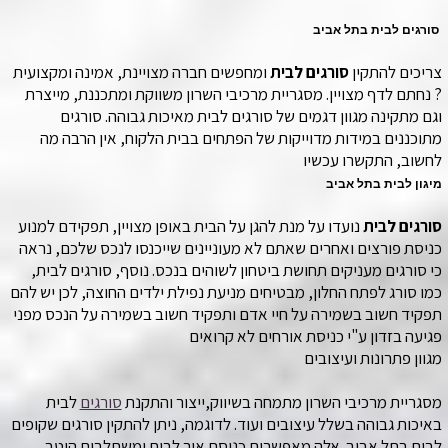
סורגים לבית בתל אביב
צריכים להתקין
סורגים לבית
ומחפשים חברה
מצויינת
, אמינה ומקצועית
? נחתם לדף מצויין. מסגריית מרכיבי השרון משווקת ומתכננת, מייצרת
וגם מתקינה מגוון דגמים של סורגים לבית מאיכות גבוהה. סורגים
מתוכננים במידות מדוייקות של הפתחים בבית הלקוח, אין הרבה מה
לחשוב, התקשרו עכשיו
מיגון לבית בתל אביב
סורגים לבית
נועדו על מנת להגן על הבית באופן מצויין, תפקידם למנוע
כניסת פורצים ואחרים שאתם לא מעוניינים שייכנסו לנכס שלכם, נראה
כי סורגים מעניקים תחושת ביטחון לשוהים בנכס. נוסף, סורגים לבית,
כמו סורג לפתח החלון, מבטיחים מניעת נפילת ילדים החוצה, לכן יש להם
תפקיד חשוב בשמירה על חיי אדם ותפקיד חשוב בשמירה על הנכס מפני
פגיעה בזדון ע"י כניסת אורחים לא קרואים
מגוון פתרונות ועיצובים
מסגריית מרכיבי השרון מתמחה בשיווק,ייצור והתקנת
סורגים
לבית
באיכות גבוהה בשלל עיצובים ועוד. לדוגמה, ניתן להתקין סורגים שקופים
לבית
בתל אביב
אלה מאפשרים כניסת אור לבית ומשתלבים היטב