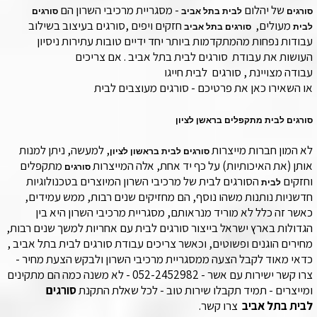
של יהלום
- מסגריית מרכיבי השרון הם
סורגים
לבית בתל אביב
סורגים
מעולים,
חזקים ויפים ,סורגים בעיצוב בשילוב
לבית
סורגים בתל אביב
עבודות נפחות מהמתקדמות ביותר יחד ידיים טובות עתירות ניסיון
העושות את עבודת סורגים לבית
בתל אביב
. אם צריכים
עבודה
מצויינת
, סורגים לבית חייגו
או השאירו כאן את פרטיכם - סורגים מעוצבים לבית
סורגים לבית מתקפלים בראשן לציון
לא המון חברות מייצרות
, למעשה, ניתן למנות
סורגים לבית בראשון לציון
אותן (את האיכותיות) על כף יד אחת, אלה המייצרות
מתקפלים
סורגים
וחזקים
הסורגים לבית של מרכיבי השרון המיוצרים בטכנולוגיות
לבית
חדשניות נותנות משהו נוסף, הם מחזיקים שנים רבות, ממש עמידים,
כאשר זה כלל לא מוריד מנראותם, מסגריית מרכיבי השרון היא בין
הגדולות בארץ ישראל בייצור סורגים לבית עם אחריות למשך שנים רבות,
מחירים הוגנים ופשוטים, וכאשר צריכים עבודת סורגים לבית
בתל אביב
,
כדאי מאוד לקבל הצעה ממסגריית מרכיבי השרון ולבקש הצעת מחיר -
צרו קשר ישירות עם אשר - 052-2452982 - לא משנה כמה הם מתקינים
ומייצרים - תמיד תקבלו שירות טוב - לכל שאלת התקנת
סורגים
לבית
בתל אביב
צרו קשר.