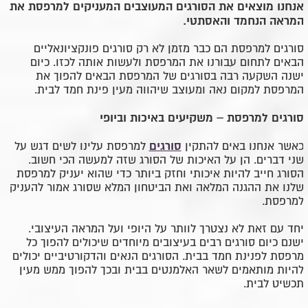
אנחנו מוצאים את הסורגים המעוצבים המעניקים למרפסת את
המראה הנחמד והאסתטי.
סורגים למרפסת הם כבר מזמן לא רק סורגים פונקציונאליים
הבאים לתחום עבורנו את המרפסת ולעשות אותה לכזו. כיום
ישנה השקעה רבה בסורגים של המרפסת הבאים להפוך את
המרפסת למקום נאה ומעוצב שיהווה מעין פינת חמד לבית.
סורגים למרפסת – משקיעים באיכות וביופי
סורגים
כאשר אנחנו באים להתקין
למרפסת עלינו לשים דגש על
שני דברים. הן על האיכות של הסורג שזה למעשה הכי חשוב.
הסורג חייב להיות איכותי וחזק ביותר כדי שהוא יעניק למרפסת
שלנו את ההגנה המלאה ואת הביטחון המלא שסורג אמור להעניק
למרפסת.
יחד עם זאת לא נצטרך לוותר על היופי ועל המראה העיצובי.
ישנם כיום סורגים רבים בעיצובים מיוחדים שיכולים להפוך כל
מרפסת לפנינת חמד בבית. הסורגים הנאים והדקורטיביים יכולים
להיות מותאמים לשאר האלמנטים בבית ובכך להפוך ממש מעין
תכשיט לבית.