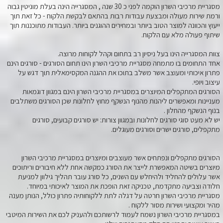
מסגריית מרכיבי השרון הוקמה לפני כ 30 שנה , המסגרייה הינה בעלת מוניטין גבוה
ורמת שירות מעולה ומבצעת עבודות רבות בהתאם לבקשת הלקוח - כל זאת תוך
ייעוץ והכוונה למוצר הטוב ביותר ובמחירים ההוגנים ביותר. העבודות מתוכננות תוך
שיתוף פעולה מלא עם הלקוח.
צוות המסגרייה הינו בעל ניסיון רב בתחום וקהל לקוחות מרוצה.
אחד התחומים בו מתמחה מסגריית מרכיבי השרון הינו תחום הסורגים - סורגים הינם
פתרון איכותי ומעוצב אשר משלב בתוכו את ההגנה המקסימאלית תוך דגש על
עיצוב ויופי.
הסורגים המתקפלים המיוצרים במסגריית מרכיבי השרון הינם במגוון דוגמאות
מעניינות ומאפשרים ליהנות מהנוף הנשקף מחוץ לחלונות שכן הסורגים משתלבים
בנוף הנשקף מהחלון .
יש לא מעט סוגי סורגים לחלונות ובמגוון צורות: יש סורגים קבועים, סורגים
מתקפלים, סורגים ישרים וסורגים מעוגלים.
הסורגים מתקפלים ונפתחים אשר מעוצבים ומיוצרים במסגריית מרכיבי השרון
מיוצרים בשיטה המאפשרת לייצר את הסורג כמקשה אחת ללא חיבורים וריתוכים
אשר עלולים להחליד ולהיחלש עם השנים, כל סורג עובר תהליך גילוון למניעת
חלודה וצביעה מתקדמת, טכניקה זאת הופכת את המוצר לאיכותי במיוחד.
מסגריית מרכיבי השרון חרטה על דגלה לתת ללקוחותיה פתרון כולל, הנותן מענה
מהיר ומקצועי ושירות מסור ללקוח .
במסגריית מרכיבי השרון נשמח לעמוד לרשותכם ולהעניק לכם את השירות המיטבי