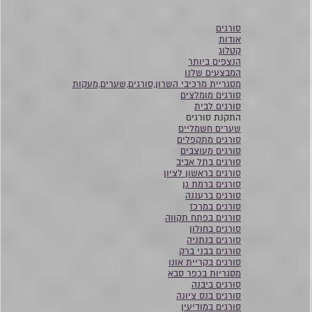
סורגים
אודות
קטלוג
הנצפים ביותר
המבצעים שלנו
מסגריית מרכיבי השרון,סורגים,שערים,מעקות
סורגים מומלצים
סורגים לבית
התקנת סורגים
שערים חשמליים
סורגים מתקפלים
סורגים מעוצבים
סורגים בתל אביב
סורגים בראשון לציון
סורגים ברמת גן
סורגים ברעננה
סורגים במרכז
סורגים בפתח תקווה
סורגים בחולון
סורגים בנתניה
סורגים בבני ברק
סורגים בקריית אונו
מסגריות בכפר סבא
סורגים ביבנה
סורגים בנס ציונה
סורגים במודיעין