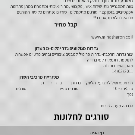
כאשר עיצוב ותכנון הם חלק מהאתגרים שלנו.
צוות המסגרייה נותן שירות אישי, מקצועי ,מהיר ואיכותי ומתמחה במתן פתרונות
אפקטיביים בזמן קצר. סורגים מתקפלים - סורגים נפתחים כל סוגי הסורגים
פנו אלינו ולא תתאכזבו !!!
קבל מחיר
www.m-hasharon.co.il
גדרות מגולוונים גדר יהלום-מ השרון
יצור גדרות והרכבה- גדרות פרופיל למבנים ציבוריים ובתים פרטיים אפשרות
לתוספת דוגמאות לפי בחירה
מאת: אשר בוהדנה
14/03/2011
מסגריית מרכיבי השרון
גדרות פרופיל לחצו על הלינק גדרות ----- ג ד ר ו ת
סורגים פי 10 סורגים ספיר סורגים
נפך
הגבהה מעקה גדרות
סורגים לחלונות
דף הבית