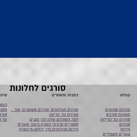
סורגים לחלונות
קטלוג
כתבות ומאמרים
שימו
הוסף
סורגים שקופים
סורגים מגולוונים ,סורגים מעוצבים ,סור...
מסגר
תמונות סורגים
סורגים נגד פריצה
סורג
סורגים נגד נפילות
למה הסורגים שלנו הכי טובים
על ס
סורגים
מסגריית מרכיבי השרון ביצור שערים
גדרות
גדרות מגולוונים גדר יהלום-מ השרון
שערים חשמליים