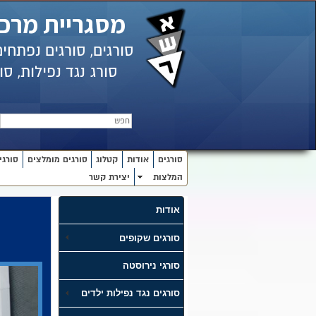
מסגריית מרכי
סורגים, סורגים נפתחי
סורג
נגד נפילות,
סור
חפש
סורגים
אודות
קטלוג
סורגים מומלצים
סורגי
המלצות
יצירת קשר
אודות
סורגים שקופים
סורגי נירוסטה
סורגים נגד נפילות ילדים