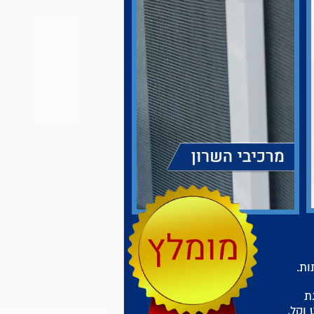
ות.
ת
וקל,