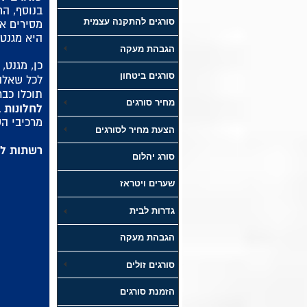
בנוסף, הח
סורגים להתקנה עצמית
מסירים א
היא מגנטי
הגבהת מעקה
כן, מגנט,
סורגים ביטחון
לכל שאלה
תוכלו כבר
מחיר סורגים
לחלונות 
מרכיבי הש
הצעת מחיר לסורגים
רשתות לח
סורג יהלום
שערים ויטראז
גדרות לבית
הגבהת מעקה
סורגים זולים
הזמנת סורגים