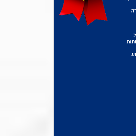
ה
.
תות
וע.