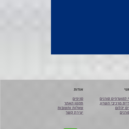
שי
אודות
 למועדפים סורגים
סניפים
יית מרכיבי השרון,
תקנון האתר
ים יהלום
שאלות ותשובות
ורגים
יצירת קשר