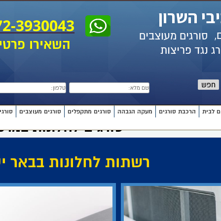
בי השרון
72-3930043
ם,
סורגים מעוצבים
השאירו פרטי
ג נגד פריצות
חפש
ם לבית
הרכבת סורגים
מעקה הגבהה
סורגים מתקפלים
סורגים מעוצבים
סורגי
סורגים לחלונות במרכ
רשתות לחלונות בבאר י